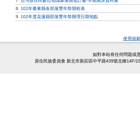
7.
台灣原住民數位知識聚落開發計畫-早期風景資料集
8.
102年臺東縣各部落豐年祭期程表
9.
102年度花蓮縣部落豐年祭辦理日期地點
使用規
如對本站有任何問題或意
原住民族委員會 新北市新莊區中平路439號北棟14F/15F/16F