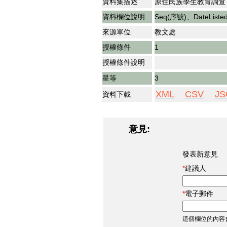
資料集描述
原住民族學生教育調查
資料欄位說明
Seq(序號)、DateL
來源單位
教文處
授權條件
1
授權條件說明
星等
3
XML
CSV
JS
資料下載
意見:
發表新意見
建議人
電子郵件
這個欄位的內容