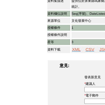
資料集描述
提供位於屏東縣瑪家鄉
統計。
資料欄位說明
Seq(序號)、DateLi
來源單位
文化發展中心
授權條件
1
授權條件說明
星等
3
XML
CSV
JS
資料下載
意見:
發表新意見
建議人
電子郵件