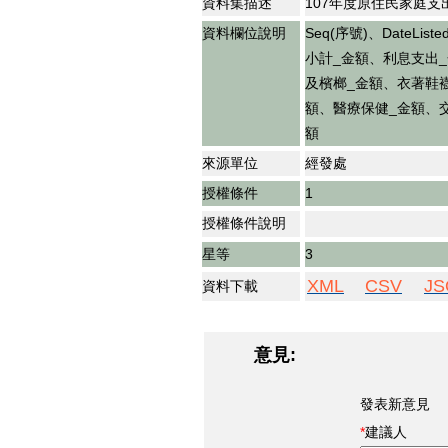
資料集描述
107年度原住民家庭支
資料欄位說明
Seq(序號)、Date
小計_金額、利息支出
及檳榔_金額、衣著鞋
額、醫療保健_金額、
額
來源單位
經發處
授權條件
1
授權條件說明
星等
3
XML
CSV
JS
資料下載
意見:
發表新意見
建議人