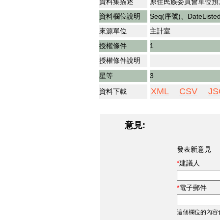
資料集描述
原住民族委員會單位預
資料欄位說明
Seq(序號)、Date
來源單位
主計室
授權條件
1
授權條件說明
星等
3
XML
CSV
JS
資料下載
意見:
發表新意見
建議人
電子郵件
這個欄位的內容