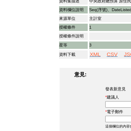
資料集描述
中央政府總預算 原住民
資料欄位說明
Seq(序號)、DateLi
來源單位
主計室
授權條件
1
授權條件說明
星等
3
XML
CSV
JS
資料下載
意見:
發表新意見
建議人
電子郵件
這個欄位的內容