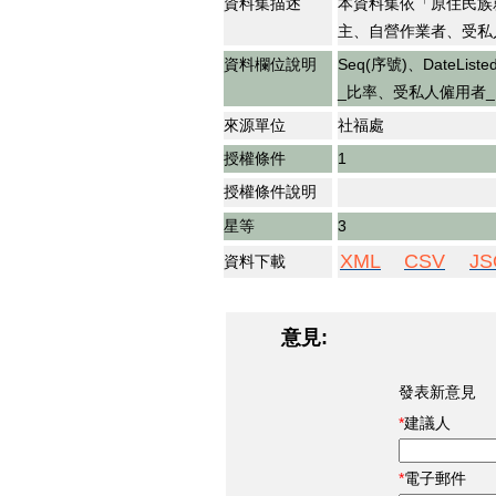
資料集描述
本資料集依「原住民族
主、自營作業者、受私
資料欄位說明
Seq(序號)、Date
_比率、受私人僱用者
來源單位
社福處
授權條件
1
授權條件說明
星等
3
XML
CSV
JS
資料下載
意見:
發表新意見
建議人
電子郵件