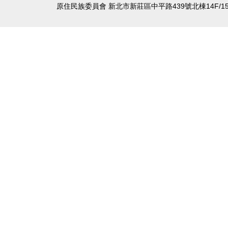
原住民族委員會 新北市新莊區中平路439號北棟14F/15F/16F