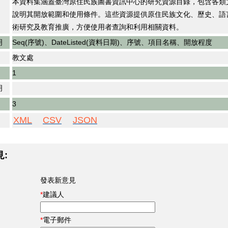
本資料集涵蓋臺灣原住民族圖書資訊中心的研究資源目錄，包含各類
說明其開放範圍和使用條件。這些資源提供原住民族文化、歷史、語
術研究及教育推廣，方便使用者查詢和利用相關資料。
明
Seq(序號)、DateListed(資料日期)、序號、項目名稱、開放程度
教文處
1
明
3
XML
CSV
JSON
見:
發表新意見
建議人
電子郵件